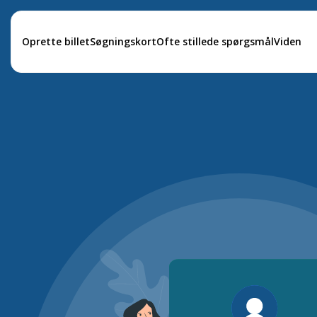
Oprette billet
Søgningskort
Ofte stillede spørgsmål
Viden