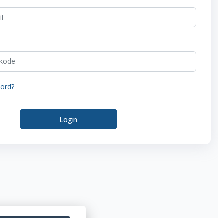
eord?
Login